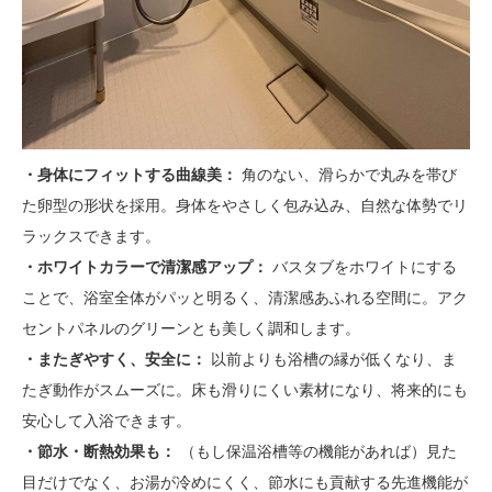
・身体にフィットする曲線美：
角のない、滑らかで丸みを帯び
た卵型の形状を採用。身体をやさしく包み込み、自然な体勢でリ
ラックスできます。
・
ホワイトカラーで清潔感アップ：
バスタブをホワイトにする
ことで、浴室全体がパッと明るく、清潔感あふれる空間に。アク
セントパネルのグリーンとも美しく調和します。
・またぎやすく、安全に：
以前よりも浴槽の縁が低くなり、ま
たぎ動作がスムーズに。床も滑りにくい素材になり、将来的にも
安心して入浴できます。
・節水・断熱効果も：
（もし保温浴槽等の機能があれば）見た
目だけでなく、お湯が冷めにくく、節水にも貢献する先進機能が