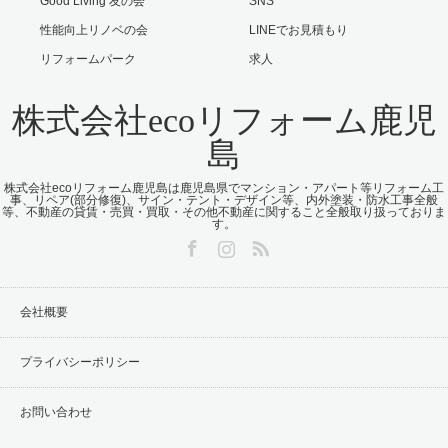
Good Living 友の会
SNS
性能向上リノベの会
LINEでお見積もり
リフォームパーク
求人
株式会社ecoリフォーム鹿児
島
株式会社ecoリフォーム鹿児島は鹿児島県でマンション・アパート等リフォーム工
事、リペア(部分修復)、サイン・テント・デザイン等、内外塗装・防水工事全般
等、不動産の貸賃・売買・買取・その他不動産に関すること全般取り扱っておりま
す。
Facebook
Instagram
RSS
会社概要
プライバシーポリシー
お問い合わせ