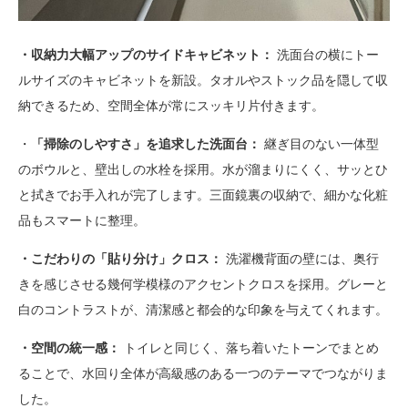
・収納力大幅アップのサイドキャビネット：
洗面台の横にトー
ルサイズのキャビネットを新設。タオルやストック品を隠して収
納できるため、空間全体が常にスッキリ片付きます。
・
「掃除のしやすさ」を追求した洗面台：
継ぎ目のない一体型
のボウルと、壁出しの水栓を採用。水が溜まりにくく、サッとひ
と拭きでお手入れが完了します。三面鏡裏の収納で、細かな化粧
品もスマートに整理。
・こだわりの「貼り分け」クロス：
洗濯機背面の壁には、奥行
きを感じさせる幾何学模様のアクセントクロスを採用。グレーと
白のコントラストが、清潔感と都会的な印象を与えてくれます。
・空間の統一感：
トイレと同じく、落ち着いたトーンでまとめ
ることで、水回り全体が高級感のある一つのテーマでつながりま
した。