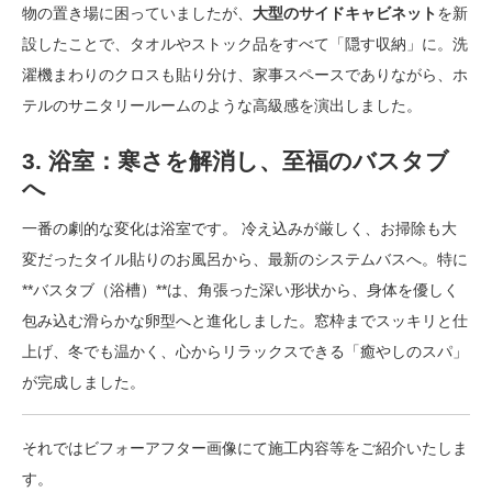
物の置き場に困っていましたが、
大型のサイドキャビネット
を新
設したことで、タオルやストック品をすべて「隠す収納」に。洗
濯機まわりのクロスも貼り分け、家事スペースでありながら、ホ
テルのサニタリールームのような高級感を演出しました。
3. 浴室：寒さを解消し、至福のバスタブ
へ
一番の劇的な変化は浴室です。 冷え込みが厳しく、お掃除も大
変だったタイル貼りのお風呂から、最新のシステムバスへ。特に
**バスタブ（浴槽）**は、角張った深い形状から、身体を優しく
包み込む滑らかな卵型へと進化しました。窓枠までスッキリと仕
上げ、冬でも温かく、心からリラックスできる「癒やしのスパ」
が完成しました。
それではビフォーアフター画像にて施工内容等をご紹介いたしま
す。