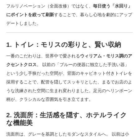
フルリノベーション（全面改修）ではなく、
毎日使う「水回り」
にポイントを絞って刷新
することで、暮らし心地を劇的にアップ
デートしました。
1. トイレ：モリスの彩りと、賢い収納
一番のこだわりは、世界中で愛される
ウィリアム・モリス調のア
クセントクロス
。 以前の「ブルーの便器に独立した手洗い器」
という少し手狭だった空間が、背面のキャビネット付きトイレを
採用することで、配管を隠してスッキリとした、まるでお店のよ
うな洗練された空間に生まれ変わりました。足元のヘリンボーン
柄が、クラシカルな雰囲気を引き立てます。
2. 洗面所：生活感を隠す、ホテルライク
な機能美
洗面所は、グレーを基調としたモダンなスタイルへ。 以前は小