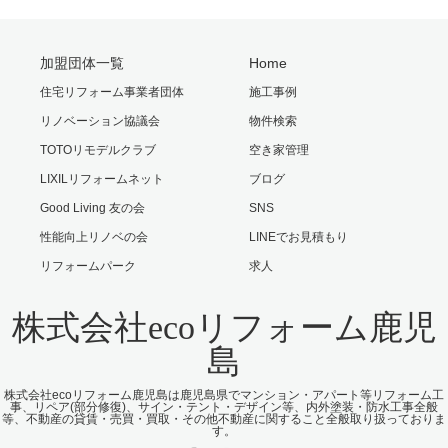
加盟団体一覧
Home
住宅リフォーム事業者団体
施工事例
リノベーション協議会
物件検索
TOTOリモデルクラブ
空き家管理
LIXILリフォームネット
ブログ
Good Living 友の会
SNS
性能向上リノベの会
LINEでお見積もり
リフォームパーク
求人
株式会社ecoリフォーム鹿児
島
株式会社ecoリフォーム鹿児島は鹿児島県でマンション・アパート等リフォーム工
事、リペア(部分修復)、サイン・テント・デザイン等、内外塗装・防水工事全般
等、不動産の貸賃・売買・買取・その他不動産に関すること全般取り扱っておりま
す。
Facebook
Instagram
RSS