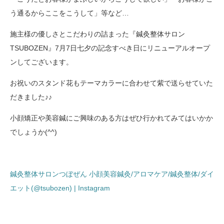
う通るからここをこうして」等など…
施主様の優しさとこだわりの詰まった『鍼灸整体サロン
TSUBOZEN』7月7日七夕の記念すべき日にリニューアルオープ
ンしてございます。
お祝いのスタンド花もテーマカラーに合わせて紫で送らせていた
だきました♪♪
小顔矯正や美容鍼にご興味のある方はぜひ行かれてみてはいかか
でしょうか(^^)
鍼灸整体サロンつぼぜん 小顔美容鍼灸/アロマケア/鍼灸整体/ダイ
エット(@tsubozen) | Instagram