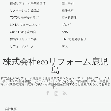
住宅リフォーム事業者団体
施工事例
リノベーション協議会
物件検索
TOTOリモデルクラブ
空き家管理
LIXILリフォームネット
ブログ
Good Living 友の会
SNS
性能向上リノベの会
LINEでお見積もり
リフォームパーク
求人
株式会社ecoリフォーム鹿児
島
株式会社ecoリフォーム鹿児島は鹿児島県でマンション・アパート等リフォーム工
事、リペア(部分修復)、サイン・テント・デザイン等、内外塗装・防水工事全般
等、不動産の貸賃・売買・買取・その他不動産に関すること全般取り扱っておりま
す。
Facebook
Instagram
RSS
会社概要