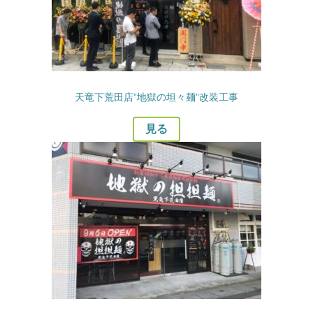
天竜下荒田店”地獄の坦々麺”改装工事
見る