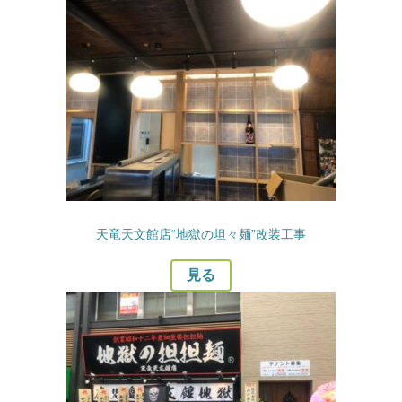
天竜天文館店“地獄の坦々麺”改装工事
見る