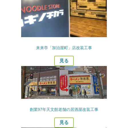
来来亭「加治屋町」店改装工事
見る
創業97年天文館老舗の居酒屋改装工事
見る