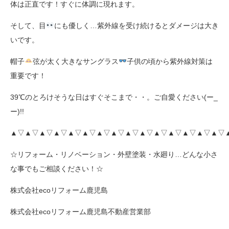
体は正直です！すぐに体調に現れます。
そして、目
にも優しく…紫外線を受け続けるとダメージは大き
いです。
帽子
弦が太く大きなサングラス
子供の頃から紫外線対策は
重要です！
39℃のとろけそうな日はすぐそこまで・・。ご自愛ください(ー_
ー)!!
▲▽▲▽▲▽▲▽▲▽▲▽▲▽▲▽▲▽▲▽▲▽▲▽▲▽▲▽▲▽
☆リフォーム・リノベーション・外壁塗装・水廻り…どんな小さ
な事でもご相談ください！☆
株式会社ecoリフォーム鹿児島
株式会社ecoリフォーム鹿児島不動産営業部