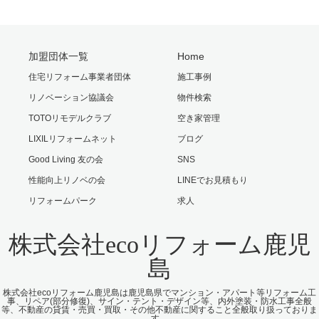
加盟団体一覧
Home
住宅リフォーム事業者団体
施工事例
リノベーション協議会
物件検索
TOTOリモデルクラブ
空き家管理
LIXILリフォームネット
ブログ
Good Living 友の会
SNS
性能向上リノベの会
LINEでお見積もり
リフォームパーク
求人
株式会社ecoリフォーム鹿児
島
株式会社ecoリフォーム鹿児島は鹿児島県でマンション・アパート等リフォーム工
事、リペア(部分修復)、サイン・テント・デザイン等、内外塗装・防水工事全般
等、不動産の貸賃・売買・買取・その他不動産に関すること全般取り扱っておりま
す。