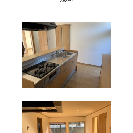
After〜