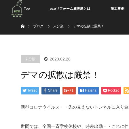
Top
ecoリフォーム鹿児島とは
施工事例
ホーム
ブログ
未分類
デマの拡散は厳禁！
2020.02.28
未分類
デマの拡散は厳禁！
Tweet
Share
+1
Hatena
Pocket
新型コロナウイルス・・先の見えないトンネルに入り込んだ
世間では、全国一斉学校休校や、時差出勤・・これに伴