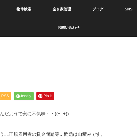
物件検索
空き家管理
ブログ
SNS
お問い合わせ
RSS
feedly
Pin it
ようで実に不気味・・((+_+))
う非正規雇用者の賃金問題等…問題は山積みです。