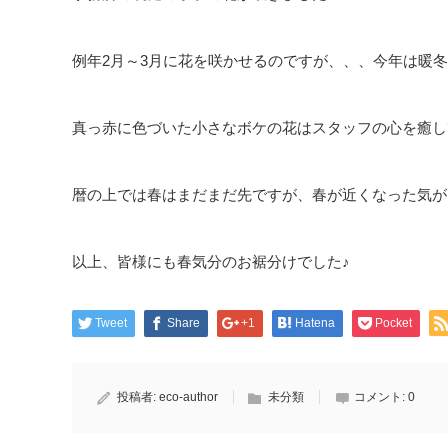
例年2月～3月に花を咲かせるのですが、、、今年は暖
真っ赤に色づいた小さなボケの花はスタッフの心を癒し
暦の上では春はまだまだ先ですが、春が近くなった気が
以上、皆様にも春気分のお裾分けでした♪
Tweet
Share
+1
Hatena
Pocket
投稿者:
eco-author
未分類
コメント:
0