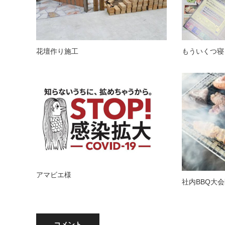
花壇作り施工
もういくつ寝
アマビエ様
社内BBQ大
コメント